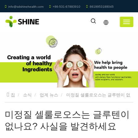
info@sdshinehealth.com
+86-531-67883910
8619953188045
집
소식
업계 뉴스
미정질 셀룰로오스는 글루텐이 없
나요? 사실을 발견하세요
미정질 셀룰로오스는 글루텐이
없나요? 사실을 발견하세요