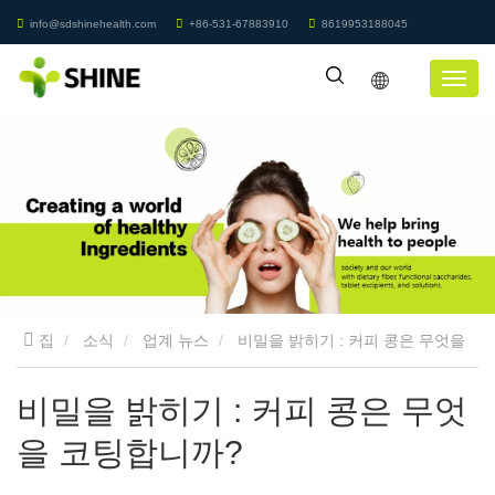
info@sdshinehealth.com
+86-531-67883910
8619953188045
집
소식
업계 뉴스
비밀을 밝히기 : 커피 콩은 무엇을
코팅합니까?
비밀을 밝히기 : 커피 콩은 무엇
을 코팅합니까?